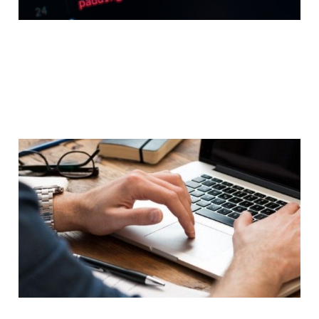
Front-End Web
Geliştiricisi Olarak
Nereden Başlamalı?
31 Tem 2022
4 min read