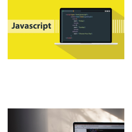
Javascript Part-1
2 Şub 2023
5 min read
Let's Make Desktop App
With JavaFx