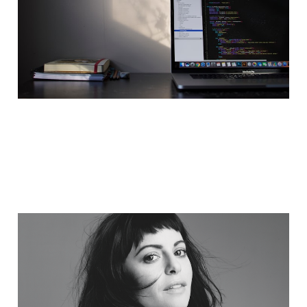
1 Şub 2023
3 min read
Teknolojinin Külkedisi:
Sophia Amoruso
8 Eyl 2022
4 min read